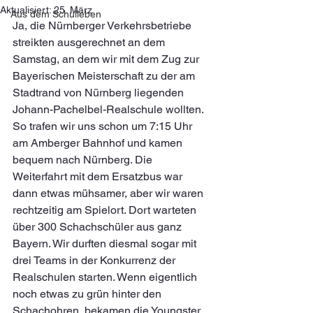
Aktualisiert:
25. März
Aus dem Schulleben
Ja, die Nürnberger Verkehrsbetriebe 
streikten ausgerechnet an dem 
Samstag, an dem wir mit dem Zug zur 
Bayerischen Meisterschaft zu der am 
Stadtrand von Nürnberg liegenden 
Johann-Pachelbel-Realschule wollten. 
So trafen wir uns schon um 7:15 Uhr 
am Amberger Bahnhof und kamen 
bequem nach Nürnberg. Die 
Weiterfahrt mit dem Ersatzbus war 
dann etwas mühsamer, aber wir waren 
rechtzeitig am Spielort. Dort warteten 
über 300 Schachschüler aus ganz 
Bayern. Wir durften diesmal sogar mit 
drei Teams in der Konkurrenz der 
Realschulen starten. Wenn eigentlich 
noch etwas zu grün hinter den 
Schachohren, bekamen die Youngster, 