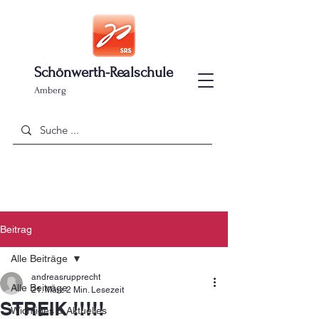
Schönwerth-Realschule
Amberg
Beitrag
Alle Beiträge
andreasrupprecht
Alle Beiträge
21. März
2 Min. Lesezeit
STREIK !!!!!
Wichtiges & Aktuelles