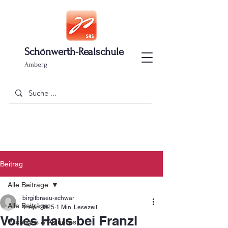
Schönwerth-Realschule
Amberg
Beitrag
Alle Beiträge
birgitbraeu-schwar
Alle Beiträge
4. Apr. 2025
1 Min. Lesezeit
Volles Haus bei Franzl
Wichtiges & Aktuelles