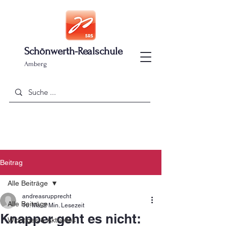
Schönwerth-Realschule
Amberg
Beitrag
Alle Beiträge
andreasrupprecht
Alle Beiträge
16. Mai
2 Min. Lesezeit
Knapper geht es nicht:
Wichtiges & Aktuelles