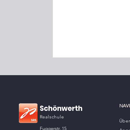
NAV
Schönwerth
Realschule
Über
Fuggerstr. 15