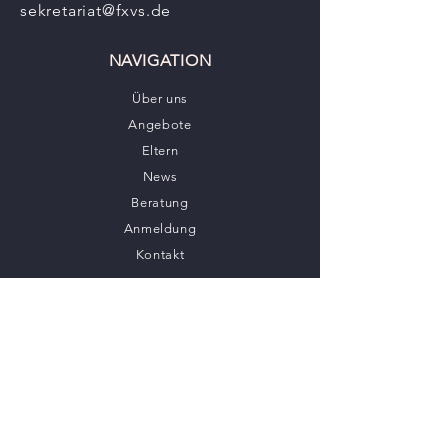
sekretariat@fxvs.de
NAVIGATION
Über uns
Angebote
Eltern
News
Beratung
Anmeldung
Kontakt
BLEIB IN VERBINDUNG
Schulmanager
Ticketsystem
BayernCloud Schule
Bayer. Realschulnetz