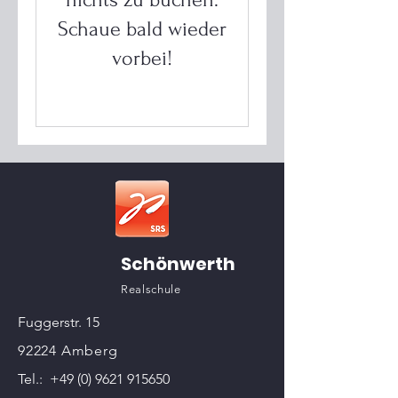
Schaue bald wieder
vorbei!
Schönwerth
Realschule
Fuggerstr. 15
92224 Amberg
Tel.:
+49 (0) 9621 915650