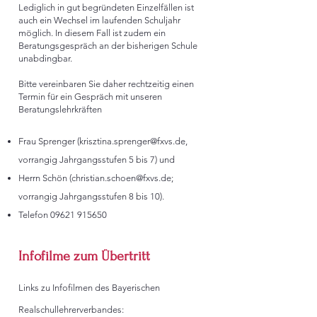
Lediglich in gut begründeten Einzelfällen ist
auch ein Wechsel im laufenden Schuljahr
möglich. In diesem Fall ist zudem ein
Beratungsgespräch an der bisherigen Schule
unabdingbar.
Bitte vereinbaren Sie daher rechtzeitig einen
Termin für ein Gespräch mit unseren
Beratungslehrkräften
Frau Sprenger (
krisztina.sprenger@fxvs.de
,
vorrangig Jahrgangsstufen 5 bis 7) und
Herrn Schön (
christian.schoen@fxvs.de
;
vorrangig Jahrgangsstufen 8 bis 10).
Telefon
09621 915650
Infofilme zum Übertritt
Links zu Infofilmen des Bayerischen
Realschullehrerverbandes: