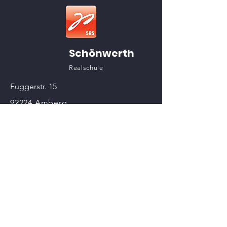
Schönwerth
Realschule
Fuggerstr. 15
92224 Amberg
Tel.:
+49 (0) 9621 915650
sekretariat@fxvs.de
NAVIGATION
Über uns
Angebote
Eltern
News