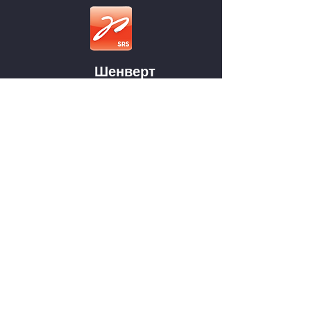
Шенверт
средняя школа
Фуггерстр. 15
92224 Амберг
Тел.:
+49 (0) 9621 915650
sekretariat@fxvs.de
НАВИГАЦИЯ
о нас
Предложения
Родители
Новости