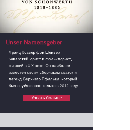
Unser Namensgeber
Франц Ксавер фон Шёнверт —
баварский юрист и фольклорист,
живший в XIX веке. Он наиболее
известен своим сборником сказок и
легенд Верхнего Пфальца, который
был опубликован только в 2012 году.
Узнать больше