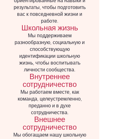
ориентированные на навыки и
результаты, чтобы подготовить
вас к повседневной жизни и
работе.
Школьная жизнь
Мы поддерживаем
разнообразную, социальную и
способствующую
идентификации школьную
жизнь, чтобы воспитывать
личности сообщества.
Внутреннее
сотрудничество
Мы работаем вместе, как
команда, целеустремленно,
преданно и в духе
сотрудничества.
Внешнее
сотрудничество
Мы обогащаем нашу школьную