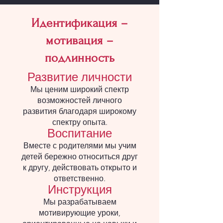
Идентификация –
мотивация –
подлинность
Развитие личности
Мы ценим широкий спектр
возможностей личного
развития благодаря широкому
спектру опыта.
Воспитание
Вместе с родителями мы учим
детей бережно относиться друг
к другу, действовать открыто и
ответственно.
Инструкция
Мы разрабатываем
мотивирующие уроки,