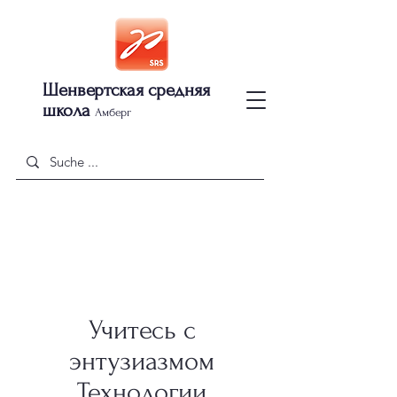
Шенвертская средняя
школа
Амберг
Учитесь с
энтузиазмом
Технологии