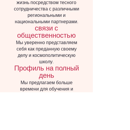
жизнь посредством тесного
сотрудничества с различными
региональными и
национальными партнерами.
связи с
общественностью
Мы уверенно представляем
себя как преданную своему
делу и космополитическую
школу.
Профиль на полный
день
Мы предлагаем больше
времени для обучения и
свободу в течение дня для
развития индивидуальных
наклонностей.
Вернуться к О нас