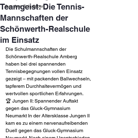
Teamgeist: Die Tennis-
Aus dem Schulleben
Mannschaften der
Schönwerth-Realschule
im Einsatz
Die Schulmannschaften der 
Schönwerth-Realschule Amberg 
haben bei drei spannenden 
Tennisbegegnungen vollen Einsatz 
gezeigt – mit packenden Ballwechseln, 
tapferem Durchhaltevermögen und 
wertvollen sportlichen Erfahrungen.  
🏆 Jungen II: Spannender Auftakt 
gegen das Gluck-Gymnasium 
Neumarkt In der Altersklasse Jungen II 
kam es zu einem nervenaufreibenden 
Duell gegen das Gluck-Gymnasium 
Neumarkt. Nach einem Unentschieden 