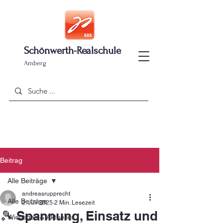
Schönwerth-Realschule
Amberg
Beitrag
Alle Beiträge
andreasrupprecht
Alle Beiträge
2. Juli 2025
2 Min. Lesezeit
🎾 Spannung, Einsatz und
Wichtiges & Aktuelles