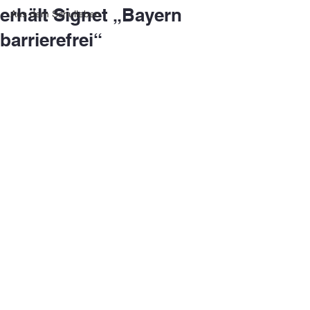
erhält Signet „Bayern
Aus dem Schulleben
barrierefrei“