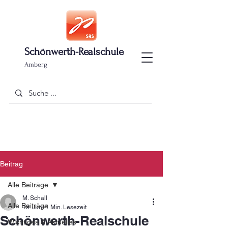
Schönwerth-Realschule
Amberg
Beitrag
Alle Beiträge
M. Schall
Alle Beiträge
19. Juni
1 Min. Lesezeit
Schönwerth-Realschule
Wichtiges & Aktuelles